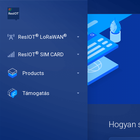
®
®
ResIOT
LoRaWAN
®
ResIOT
SIM CARD
Products
Támogatás
Hogyan 