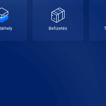
árhely
Befizetés