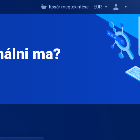
Kosár megtekintése
EUR
nálni ma?