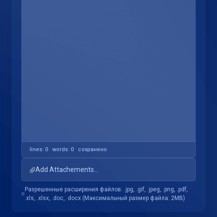
lines: 0 words: 0
сохранено
Add Attachements...
Разрешенные расширения файлов: .jpg, .gif, .jpeg, .png, .pdf,
.xls, .xlsx, .doc, .docx (Максимальный размер файла: 2MB)