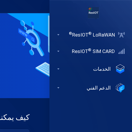
®
®
ResIOT
LoRaWAN
®
ResIOT
SIM CARD
الخدمات
الدعم الفني
كيف يمكنن