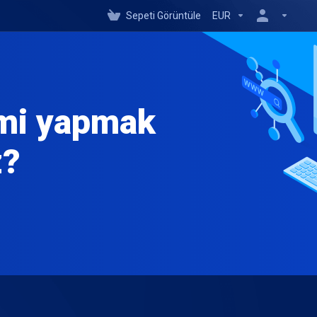
Sepeti Görüntüle
EUR
emi yapmak
z?