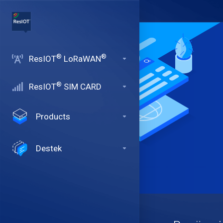
®
®
ResIOT
LoRaWAN
®
ResIOT
SIM CARD
Products
Destek