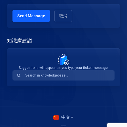
取消
知識庫建議
Suggestions will appear as you type your ticket message.
中文