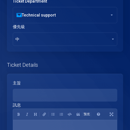
Ticket Department
Technical support
優先級
中
Ticket Details
主旨
訊息
预览