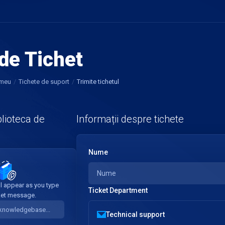
de Tichet
 meu
Tichete de suport
Trimite tichetul
blioteca de
Informații despre tichete
Nume
l appear as you type
Ticket Department
ket message.
Technical support