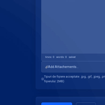
lines: 0 words: 0
salvat
Add Attachements...
Tipuri de fișiere acceptate: .jpg, .gif, .jpeg, 
fișierului: 2MB)