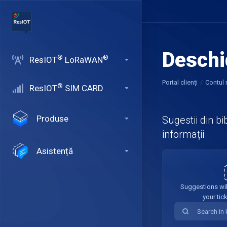
Deschi
®
®
ResIOT
LoRaWAN
Portal clienți
Contul
®
ResIOT
SIM CARD
Produse
Sugestii din bi
informații
Asistență
Suggestions wil
your tic