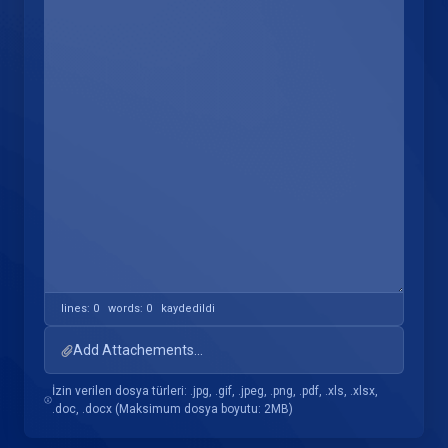
lines: 0 words: 0
kaydedildi
Add Attachements...
İzin verilen dosya türleri: .jpg, .gif, .jpeg, .png, .pdf, .xls, .xlsx,
.doc, .docx (Maksimum dosya boyutu: 2MB)