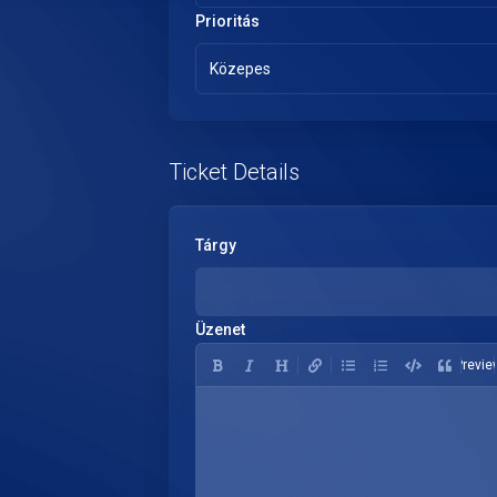
Prioritás
Közepes
Ticket Details
Tárgy
Üzenet
Previe