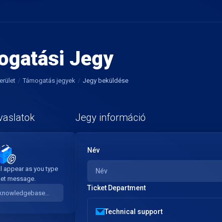
ogatási Jegy
erület
Támogatás jegyek
Jegy beküldése
vaslatok
Jegy információ
Név
l appear as you type
ket message.
Ticket Department
Technical support