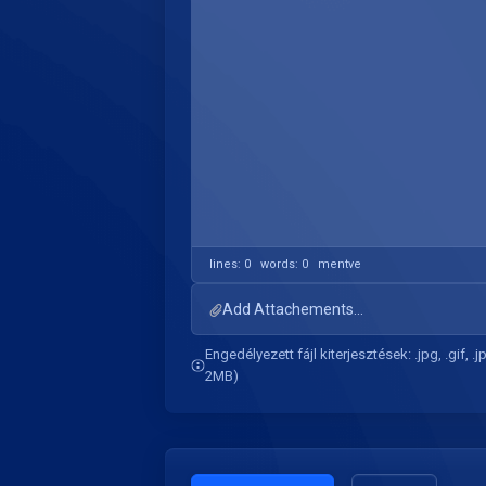
lines: 0 words: 0
mentve
Add Attachements...
Engedélyezett fájl kiterjesztések: .jpg, .gif, .j
2MB)