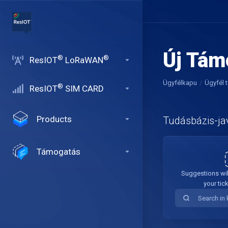
Új Tám
®
®
ResIOT
LoRaWAN
Ügyfélkapu
Ügyfél t
®
ResIOT
SIM CARD
Products
Tudásbázis-ja
Támogatás
Suggestions wil
your tic