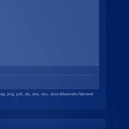
peg, .png, .pdf, .xls, .xlsx, .doc, .docx (Maximális fájlméret: